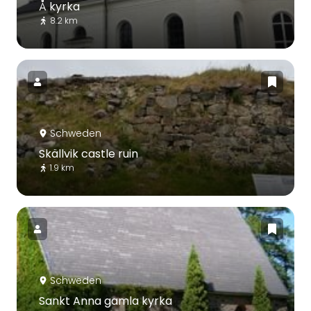
Å kyrka
8.2 km
Schweden
Skällvik castle ruin
1.9 km
Schweden
Sankt Anna gamla kyrka