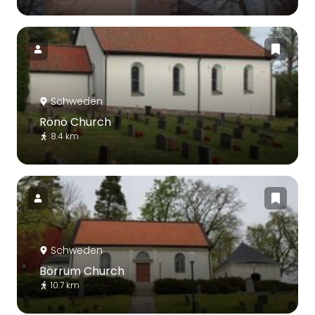
Schweden
Rönö Church
8.4 km
Schweden
Börrum Church
10.7 km