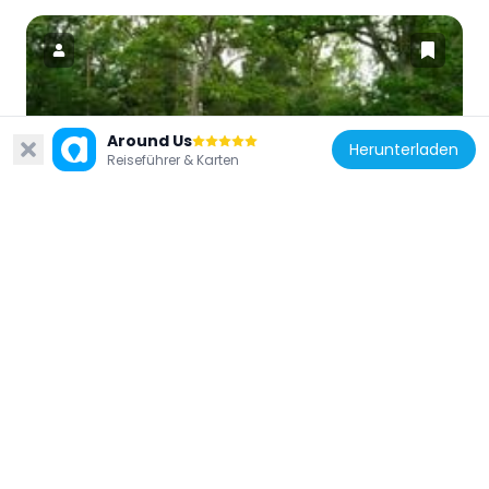
Schweden
Around Us
Herunterladen
Herrborum
Reiseführer & Karten
10.5 km
Schweden
Östergötlands runinskrifter 34
9.9 km