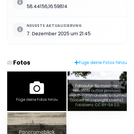
58.44156,16.59814
NEUESTE AKTUALISIERUNG
7. Dezember 2025 um 21:45
Fotos
Füge deine Fotos hinzu
Fotoautor: No machine-
readable author provided.
Wigulf~commonswiki assumed
Füge deine Fotos hinzu
(based on copyright claims).
Fotolizenz: CC BY-SA 3.0
Panoramablick