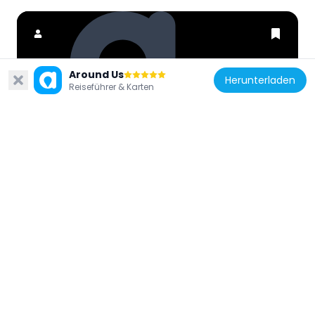
Around Us
Herunterladen
Türkei
Reiseführer & Karten
Tophane Park
543 m
Türkei
Kaleici Yacht Tour
623 m