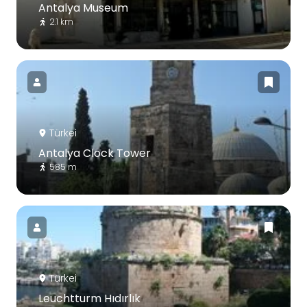
Antalya Museum
2.1 km
Türkei
Antalya Clock Tower
585 m
Türkei
Leuchtturm Hıdırlık