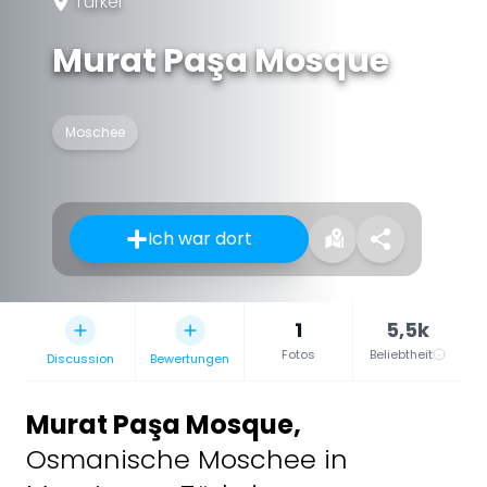
Türkei
Murat Paşa Mosque
Moschee
Ich war dort
1
5,5k
Fotos
Beliebtheit
Discussion
Bewertungen
Murat Paşa Mosque
,
Osmanische Moschee in