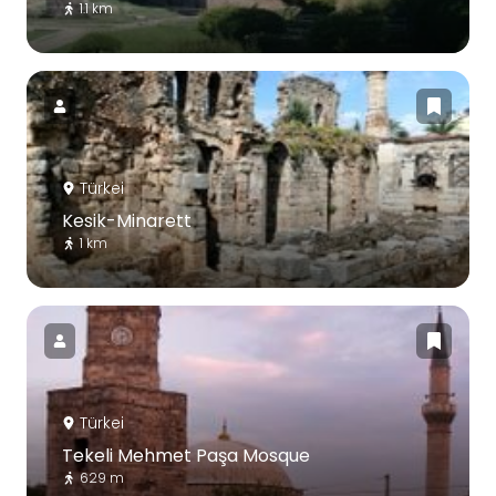
1.1 km
Türkei
Kesik-Minarett
1 km
Türkei
Tekeli Mehmet Paşa Mosque
629 m