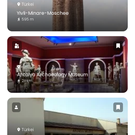
Türkei
Yivli-Minare-Moschee
595 m
Antalya Archaeology Museum
2.1 km
Türkei