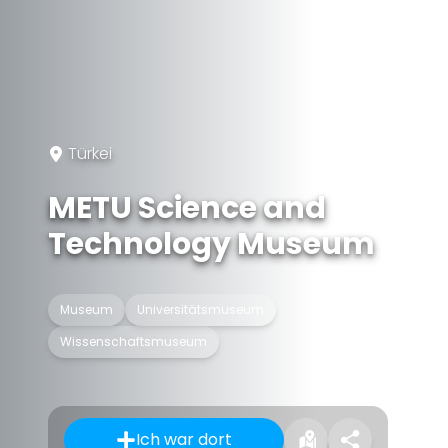
Türkei
METU Science and
Technology Museum
Museum
Universitätsmuseum
Wissenschaftsmuseum
Ich war dort