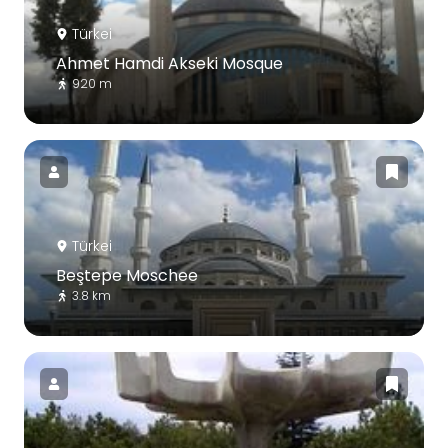
Türkei
Ahmet Hamdi Akseki Mosque
920 m
Türkei
Beştepe Moschee
3.8 km