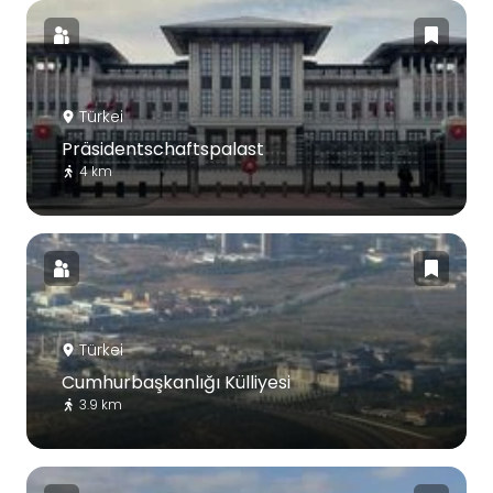
Türkei
Präsidentschaftspalast
4 km
Türkei
Cumhurbaşkanlığı Külliyesi
3.9 km