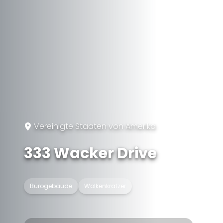
Vereinigte Staaten von Amerika
333 Wacker Drive
Bürogebäude
Wolkenkratzer