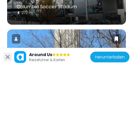
Columbia Soccer Stadium
272 m
Around Us
Herunterladen
Reiseführer & Karten
Vereinigte Staaten von Amerika
Henry Hudson Park
1.1 km
Vereinigte Staaten von Amerika
Bronx Library Center