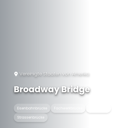
Vereinigte Staaten von Amerika
Broadway Bridge
Eisenbahnbrücke
Fachwerkbrücke
Hubbrücke
Strassenbrücke