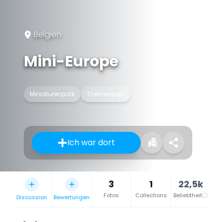
Belgien
Mini-Europe
Miniaturenpark
Themenpark
Ich war dort
3
1
22,5k
Fotos
Collections
Beliebtheit
Discussion
Bewertungen