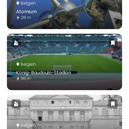
Belgien
Atomium
216 m
Belgien
König-Baudouin-Stadion
361 m
Belgien