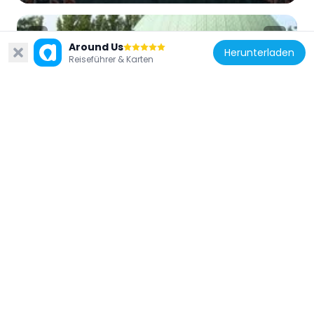
Around Us
Herunterladen
Reiseführer & Karten
Belgien
Brussels Planetarium
124 m
Belgien
Denkmal für die Dynastie
1.1 km