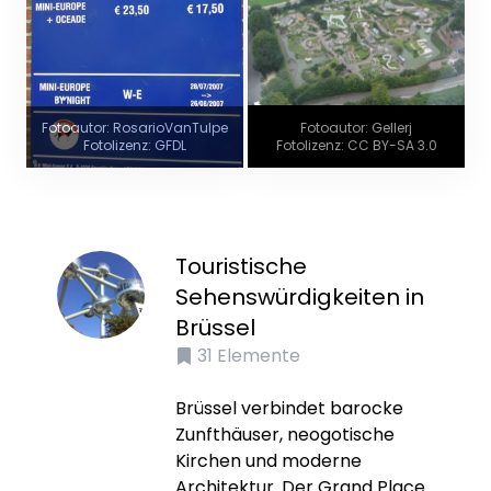
Fotoautor: RosarioVanTulpe
Fotoautor: Gellerj
Fotolizenz: GFDL
Fotolizenz: CC BY-SA 3.0
Touristische
Sehenswürdigkeiten in
Brüssel
31
Elemente
Brüssel verbindet barocke
Zunfthäuser, neogotische
Kirchen und moderne
Architektur. Der Grand Place