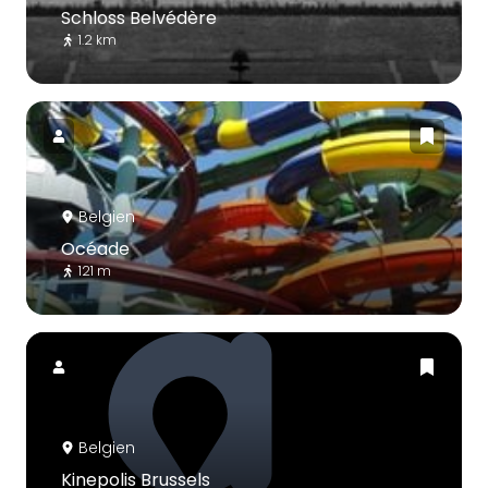
Schloss Belvédère
1.2 km
Belgien
Océade
121 m
Belgien
Kinepolis Brussels