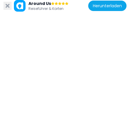
Around Us
Herunterladen
Reiseführer & Karten
Dänemark
Sankt Knuds Kirke
12.8 km
Dänemark
Åstrup Deelhøj
14.3 km