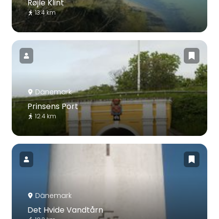
Røjle Klint
13.4 km
Dänemark
Prinsens Port
12.4 km
Dänemark
Det Hvide Vandtårn