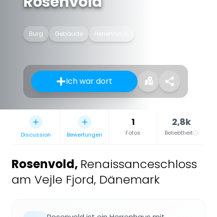
Rosenvold
Burg
Gebäude
Herrenhaus
Ich war dort
1
2,8k
Fotos
Beliebtheit
Discussion
Bewertungen
Rosenvold
,
Renaissanceschloss
am Vejle Fjord, Dänemark
Rosenvold ist ein Herrenhaus mit