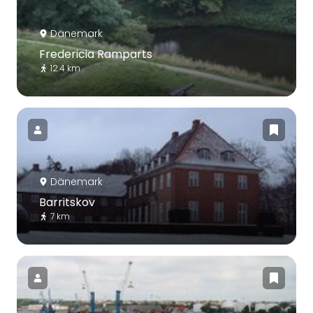
Dänemark
Fredericia Ramparts
12.4 km
Dänemark
Barritskov
7 km