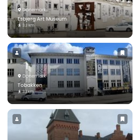
Dänemark
Esbjerg Art Museum
3.3 km
Dänemark
Tobakken
3.7 km