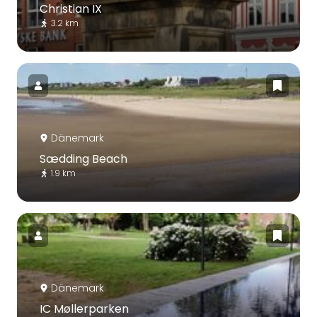
Christian IX
3.2 km
Dänemark
Sædding Beach
1.9 km
Dänemark
IC Møllerparken