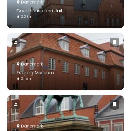
Dänemark
Courthouse and Jail
3.2 km
Dänemark
Esbjerg Museum
3.1 km
Dänemark