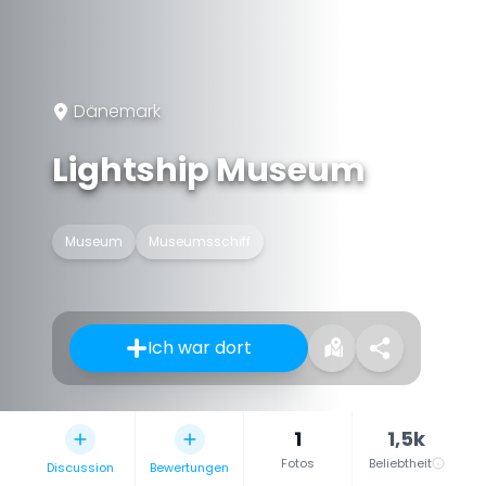
Dänemark
Lightship Museum
Museum
Museumsschiff
Ich war dort
1
1,5k
Fotos
Beliebtheit
Discussion
Bewertungen