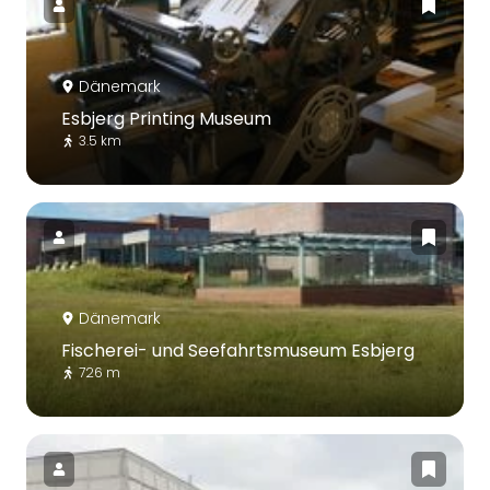
Dänemark
Esbjerg Printing Museum
3.5 km
Dänemark
Fischerei- und Seefahrtsmuseum Esbjerg
726 m