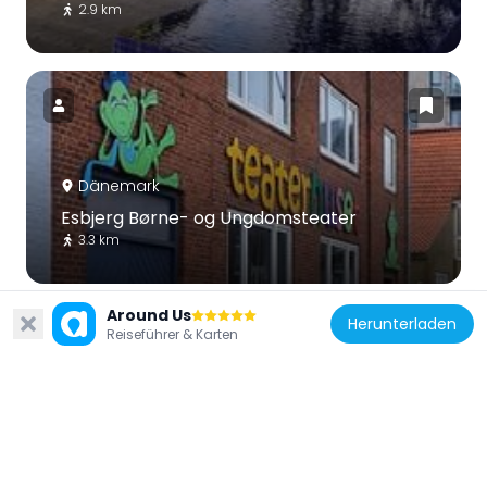
2.9 km
Dänemark
Esbjerg Børne- og Ungdomsteater
3.3 km
Around Us
Herunterladen
Reiseführer & Karten
Dänemark
Bethania Mission House
3 km