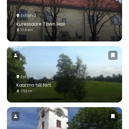
Estland
Kuressaare Town Hall
10.8 km
Estland
Kaarma hill fort
293 m