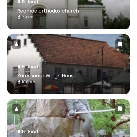
Estland
Reomäe orthodox church
7.9 km
Estland
Kuressaare Weigh House
10.8 km
Estland