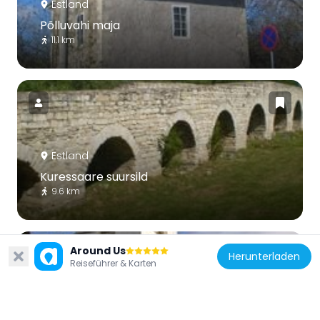
Estland
Põlluvahi maja
11.1 km
Estland
Kuressaare suursild
9.6 km
Around Us
Herunterladen
Reiseführer & Karten
Estland