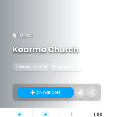
Estland
Kaarma Church
Architekturdenkmal
Kirchengebäude
Ich war dort
1
1,9k