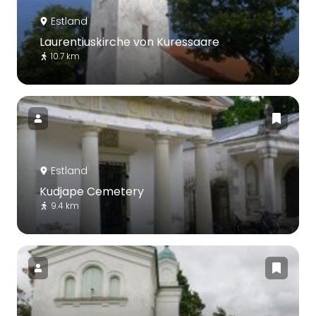
Estland
Laurentiuskirche von Kuressaare
10.7 km
Estland
Kudjape Cemetery
9.4 km