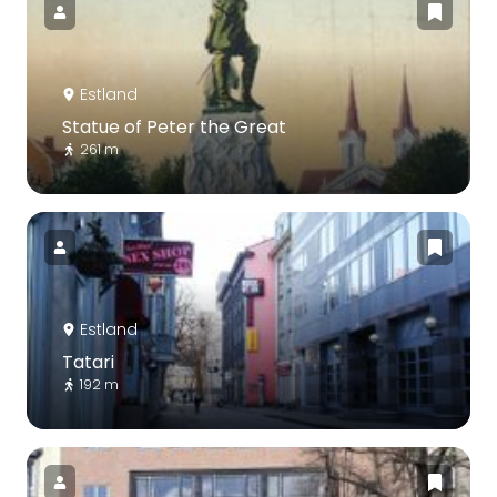
Estland
Statue of Peter the Great
261 m
Estland
Tatari
192 m