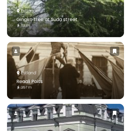
Estland
Gingko tree at Süda street
161 m
Estland
Reaali Poiss
357 m