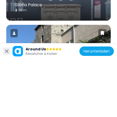
Gloria Palace
118 m
Around Us
Herunterladen
Estland
Reiseführer & Karten
Assauwe Tower
360 m
Estland
Vabaduse kell