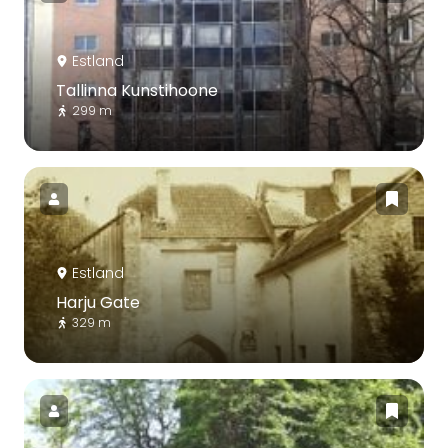
Estland
Tallinna Kunstihoone
299 m
Estland
Harju Gate
329 m