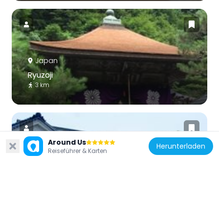
Japan
Ryuzoji
3 km
Around Us
Herunterladen
Reiseführer & Karten
Japan
Tambasasayama Historical Art Museum
6.4 km