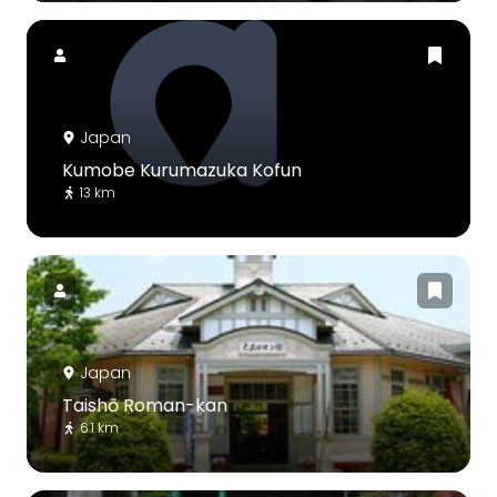
Japan
Kumobe Kurumazuka Kofun
13 km
Japan
Taishō Roman-kan
6.1 km