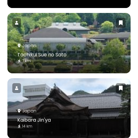
Japan
Tachikui Sue no Sato
7 km
Japan
Kaibara Jin'ya
14 km