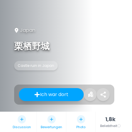
Japan
栗栖野城
Castle ruin in Japan
Ich war dort
1,8k
Beliebtheit
Discussion
Bewertungen
Photo