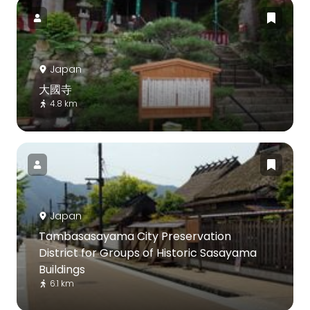
Japan
大國寺
4.8 km
Japan
Tambasasayama City Preservation
District for Groups of Historic Sasayama
Buildings
6.1 km