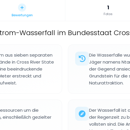
1
Fotos
Bewertungen
trom-Wasserfall im Bundesstaat Cross 
em aus sieben separaten
Die Wasserfalle wu
ände in Cross River State
Jäger namens Ntank
eine beeindruckende
der Gegend ansiede
 Meter erstreckt und
Grundstein für die
ufweist.
Naturattraktion.
 Ressourcen um die
Der Wasserfall ist
 einschließlich gezielter
der Regenzeit zu
vollsten sind. Die 