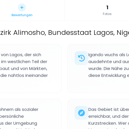
1
Fotos
Bewertungen
zirk Alimosho, Bundesstaat Lagos, Nig
 von Lagos, der sich
Igando wuchs als L
im westlichen Teil der
ausdehnte und aus
ebaut und von Märkten,
wurde. Die Nähe z
die nahtlos ineinander
diese Entwicklung e
hnern als sozialer
Das Gebiet ist übe
persönliche
erreichbar, und der
aus der Umgebung
Kurzstrecken. Wer 