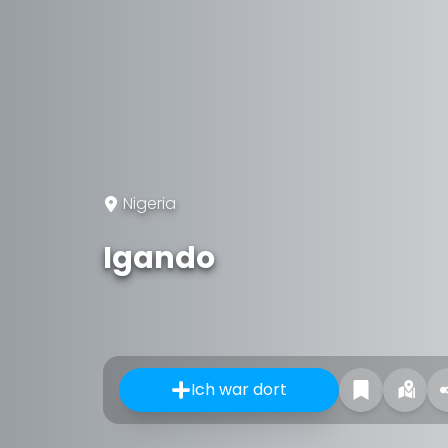
Nigeria
Igando
Ich war dort