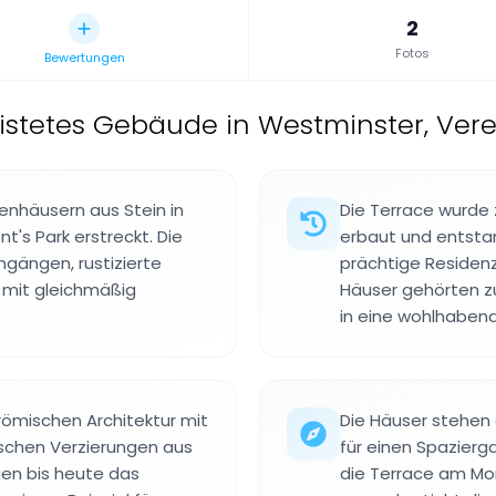
2
Fotos
Bewertungen
istetes Gebäude in Westminster, Vere
renhäusern aus Stein in
Die Terrace wurde 
t's Park erstreckt. Die
erbaut und entsta
ngängen, rustizierte
prächtige Residenz
mit gleichmäßig
Häuser gehörten z
in eine wohlhaben
römischen Architektur mit
Die Häuser stehen 
schen Verzierungen aus
für einen Spazierg
gen bis heute das
die Terrace am Mo