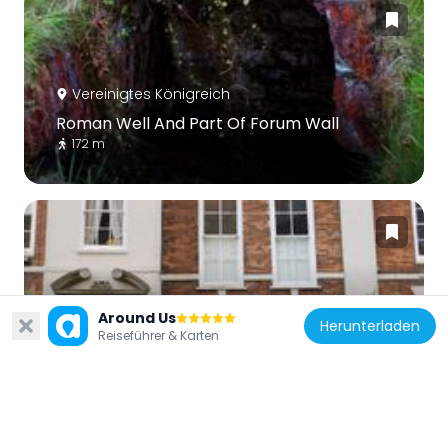
Vereinigtes Königreich
Roman Well And Part Of Forum Wall
172 m
Vereinigtes Königreich
Around Us
Herunterladen
22, Minster Yard
Reiseführer & Karten
282 m