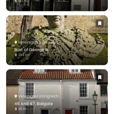
193 m
Vereinigtes Königreich
Bust of George III
263 m
Vereinigtes Königreich
46 And 47, Bailgate
35 m