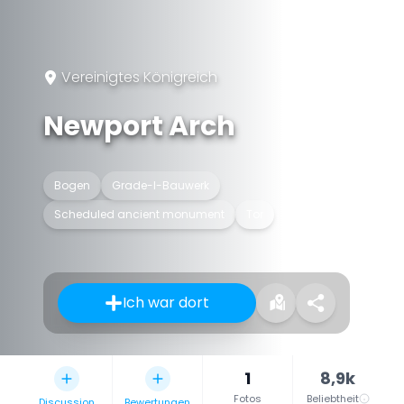
Vereinigtes Königreich
Newport Arch
Bogen
Grade-I-Bauwerk
Scheduled ancient monument
Tor
Ich war dort
1
8,9k
Fotos
Beliebtheit
Discussion
Bewertungen