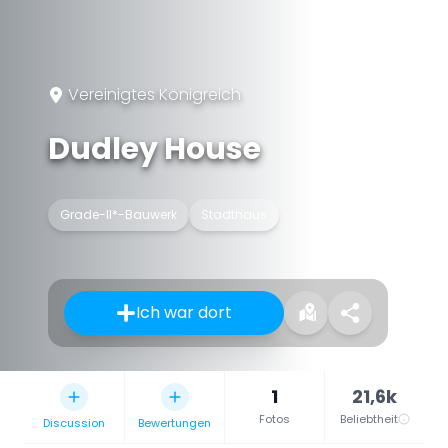
Vereinigtes Königreich
Dudley House
Grade-II*-Bauwerk
Stadthaus
Ich war dort
1
21,6k
Fotos
Beliebtheit
Discussion
Bewertungen