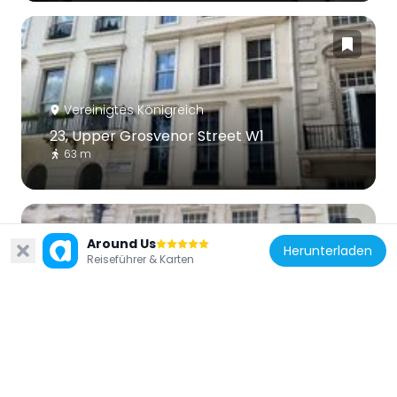
Vereinigtes Königreich
23, Upper Grosvenor Street W1
63 m
Around Us
Herunterladen
Reiseführer & Karten
Vereinigtes Königreich
19, Upper Grosvenor Street W1
86 m