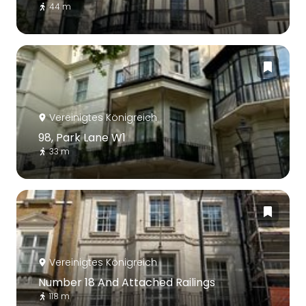
44 m
Vereinigtes Königreich
98, Park Lane W1
33 m
Vereinigtes Königreich
Number 18 And Attached Railings
118 m