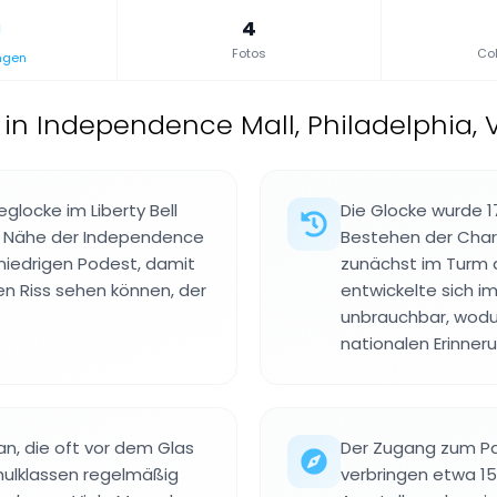
4
Fotos
Col
ngen
 in Independence Mall, Philadelphia, 
zeglocke im Liberty Bell
Die Glocke wurde 1
er Nähe der Independence
Bestehen der Chart
m niedrigen Podest, damit
zunächst im Turm d
n Riss sehen können, der
entwickelte sich i
unbrauchbar, wodur
nationalen Erinner
an, die oft vor dem Glas
Der Zugang zum Pav
ulklassen regelmäßig
verbringen etwa 15