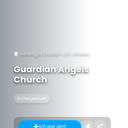
Vereinigte Staaten von Amerika
Guardian Angels
Church
Kirchengebäude
Ich war dort