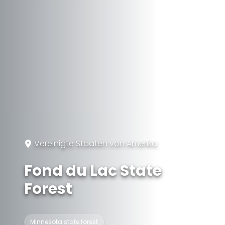
Vereinigte Staaten von Amerika
Fond du Lac State
Forest
Minnesota state forest