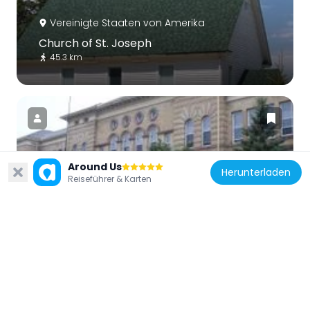
Vereinigte Staaten von Amerika
Church of St. Joseph
45.3 km
Around Us
Vereinigte Staaten von Amerika
Herunterladen
Reiseführer & Karten
Irving School
48.1 km