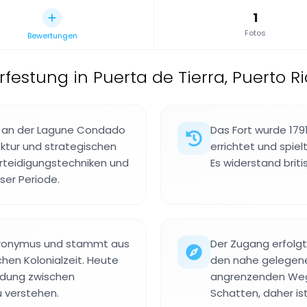
1
Fotos
Bewertungen
ärfestung in Puerta de Tierra, Puerto Ri
rt an der Lagune Condado
Das Fort wurde 1791
ektur und strategischen
errichtet und spiel
erteidigungstechniken und
Es widerstand brit
ser Periode.
ieronymus und stammt aus
Der Zugang erfolg
hen Kolonialzeit. Heute
den nahe gelegenen
ndung zwischen
angrenzenden Wege
zu verstehen.
Schatten, daher ist