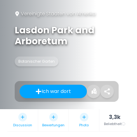
Vereinigte Staaten von Amerika
Lasdon Park and
Arboretum
Botanischer Garten
Ich war dort
3,3k
Beliebtheit
Discussion
Bewertungen
Photo