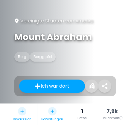
Vereinigte Staaten von Amerika
Mount Abraham
Berg
Berggipfel
Ich war dort
1
7,9k
Fotos
Beliebtheit
Discussion
Bewertungen