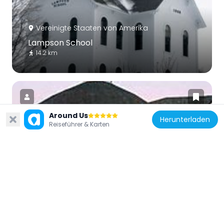
Vereinigte Staaten von Amerika
Lampson School
14.2 km
Around Us
Herunterladen
Reiseführer & Karten
Vereinigte Staaten von Amerika
Joslin Farm
11.4 km