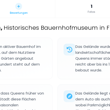
1
Fotos
Bewertungen
m
,
Historisches Bauernhofmuseum in Fl
 aktiver Bauernhof im
Das Gelände wurde
k, auf dem Nutztiere
landwirtschaftliche
n Gärten angebaut
Queens immer städ
hundert steht auf dem
reicht aber bis ins
.
bebaut wurde.
 dass Queens früher von
Das Gelände liegt 
Stadt diese Flächen
dem Auto als auch 
saisonalen
wobei Parkmöglichk