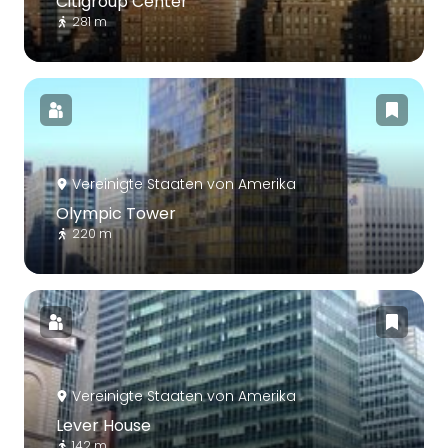
Citigroup Center
281 m
Vereinigte Staaten von Amerika
Olympic Tower
220 m
Vereinigte Staaten von Amerika
Lever House
142 m