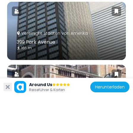
Vereinigte Staaten von Amerika
399 Park Avenue
166 m
Around Us
Herunterladen
Reiseführer & Karten
Vereinigte Staaten von Amerika
St. Bartholomew’s Church
158 m