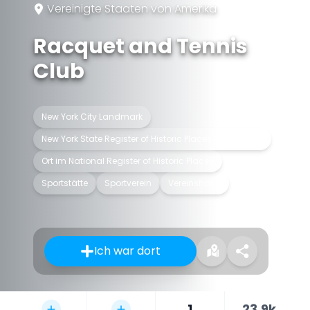
Vereinigte Staaten von Amerika
Racquet and Tennis
Club
New York City Landmark
New York State Register of Historic Places listed place
Ort im National Register of Historic Places
Sportstätte
Sportverein
Vereinshaus
Ich war dort
1
23,9k