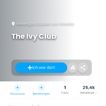
Vereinigte Staaten von Amerika
The Ivy Club
Ich war dort
1
25,4k
Fotos
Beliebtheit
Discussion
Bewertungen