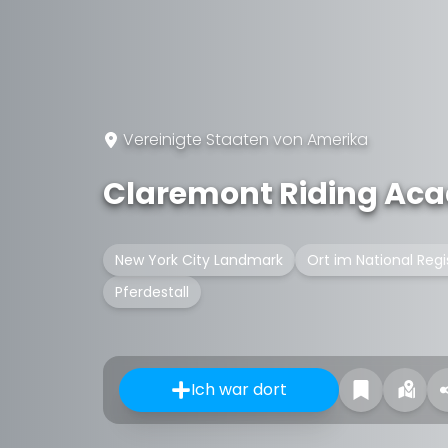
Vereinigte Staaten von Amerika
Claremont Riding Ac
New York City Landmark
Ort im National Regi
Pferdestall
Ich war dort