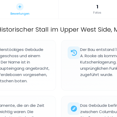
1
Fotos
Bewertungen
istorischer Stall im Upper West Side,
vierstöckiges Gebäude
Der Bau entstand 1
dgeschoss und einem
A. Rooke als komme
 Der Name ist in
Kutschenlagerung. 
aupteingang angebracht,
ursprünglichen Fun
Pferdeboxen vorgesehen,
zugeführt wurde.
utschen boten.
mente, die an die Zeit
Das Gebäude befin
wichtig waren. Die
zwischen Columbus