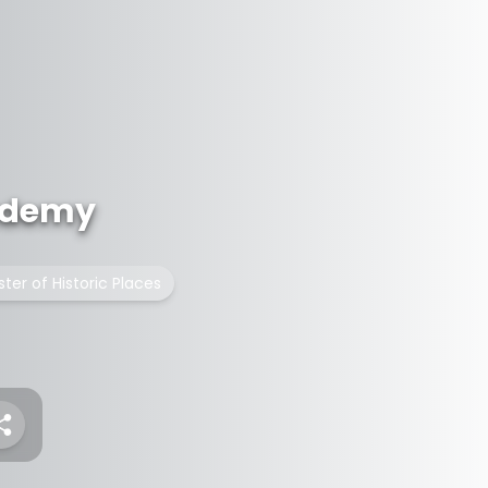
ademy
ster of Historic Places