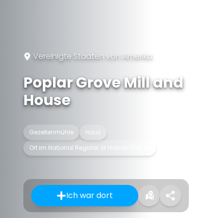
Vereinigte Staaten von Amerika
Poplar Grove Mill and
House
Gezeitenmühle
Haus
Ort im National Register of Historic Places
Ich war dort