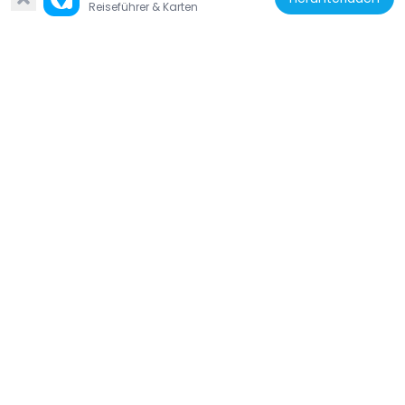
Reiseführer & Karten
Vereinigte Staaten von Amerika
F.D. Crockett
17.2 km
Vereinigte Staaten von Amerika
Tue Marshes Light
18.8 km