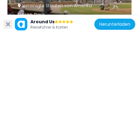
Vereinigte Staaten von Amerika
Doran Park
1.7 km
Around Us
Herunterladen
Reiseführer & Karten
Vereinigte Staaten von Amerika
First Church, Sandwich Massachusetts
8.4 km
Vereinigte Staaten von Amerika