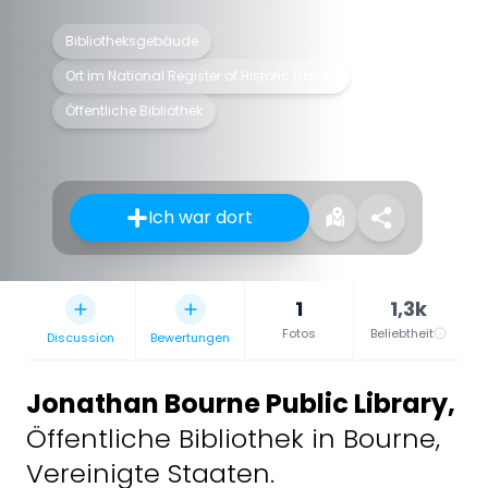
Bibliotheksgebäude
Ort im National Register of Historic Places
Öffentliche Bibliothek
Ich war dort
1
1,3k
Fotos
Beliebtheit
Discussion
Bewertungen
Jonathan Bourne Public Library
,
Öffentliche Bibliothek in Bourne,
Vereinigte Staaten.