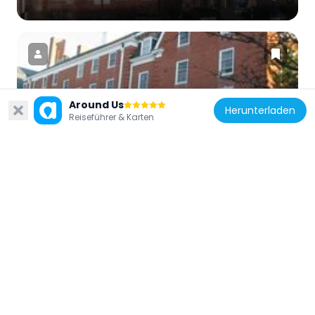
Around Us
Vereinigte Staaten von Amerika
Herunterladen
Reiseführer & Karten
Demarest Hall
681 m
Vereinigte Staaten von Amerika
New Brunswick Free Public Library
773 m