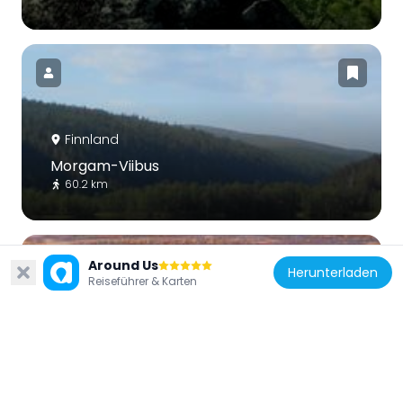
Finnland
Morgam-Viibus
60.2 km
Around Us
Herunterladen
Reiseführer & Karten
Finnland
Paistunturi Wilderness Area
61.5 km