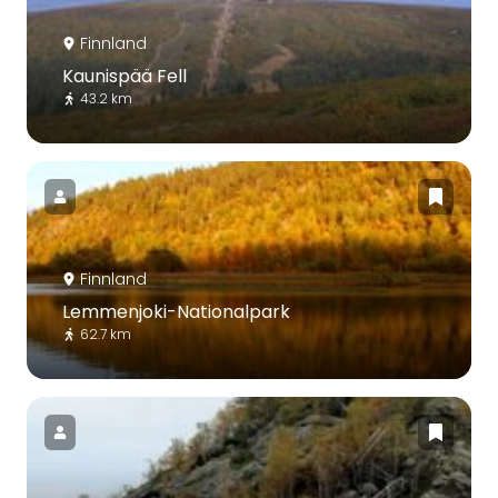
Finnland
Kaunispää Fell
43.2 km
Finnland
Lemmenjoki-Nationalpark
62.7 km