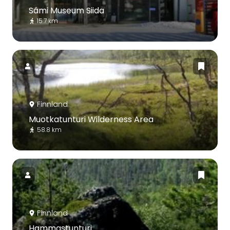
Sámi Museum Siida
15.7 km
Finnland
Muotkatunturi Wilderness Area
58.8 km
Finnland
Hammastunturi