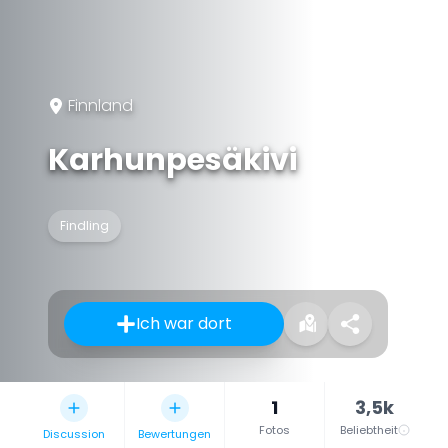
Finnland
Karhunpesäkivi
Findling
Ich war dort
1
3,5k
Fotos
Beliebtheit
Discussion
Bewertungen