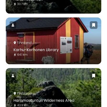
30.7 km
Finnland
Karhu-Korhonen Library
64.1 km
Finnland
Hammastunturi Wilderness Area
43.9 km