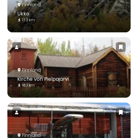
Finnland
Ukko
13.3 km
Finnland
Kirche von Pielpajärvi
16.7 km
Finnland