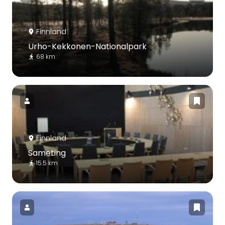
Finnland
Urho-Kekkonen-Nationalpark
68 km
Finnland
Sameting
15.5 km