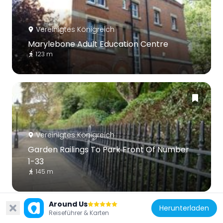
Vereinigtes Königreich
Marylebone Adult Education Centre
123 m
Vereinigtes Königreich
Garden Railings To Park Front Of Number
1-33
145 m
Around Us
Herunterladen
Reiseführer & Karten