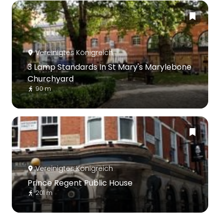
Vereinigtes Königreich
3 Lamp Standards In St Mary's Marylebone
Churchyard
90 m
Vereinigtes Königreich
Prince Regent Public House
201 m