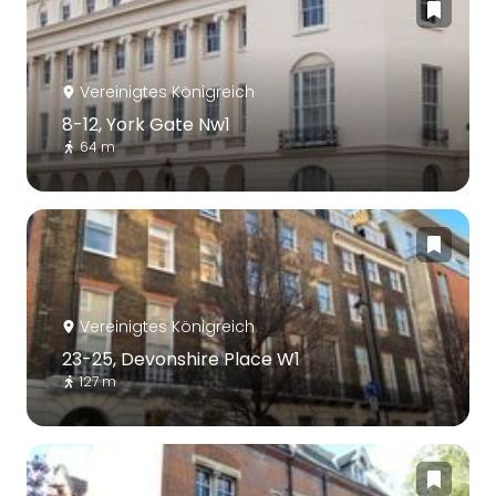
Vereinigtes Königreich
8-12, York Gate Nw1
64 m
Vereinigtes Königreich
23-25, Devonshire Place W1
127 m