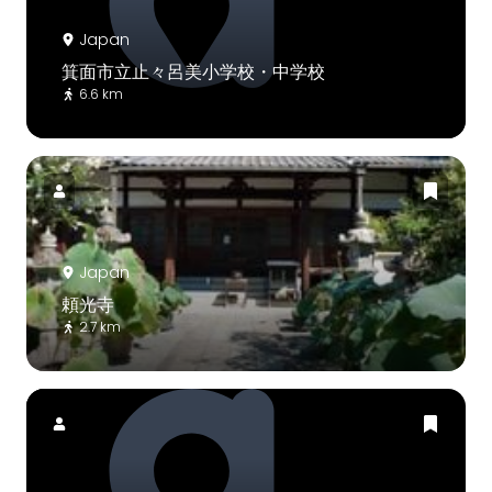
Japan
箕面市立止々呂美小学校・中学校
6.6 km
Japan
頼光寺
2.7 km