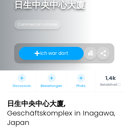
日生中央中心大廈
Commercial complex
Ich war dort
1,4k
Beliebtheit
Discussion
Bewertungen
Photo
日生中央中心大廈
,
Geschäftskomplex in Inagawa,
Japan