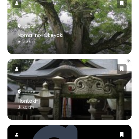
Japan
Noma-no-Okeyaki
6.9 km
Japan
Hontaki-ji
7.6 km