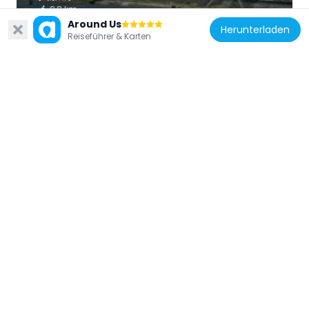
9.2 km
Around Us
Herunterladen
Reiseführer & Karten
Japan
勝福寺
7.6 km
Japan
Saimyoji Falls
8.2 km