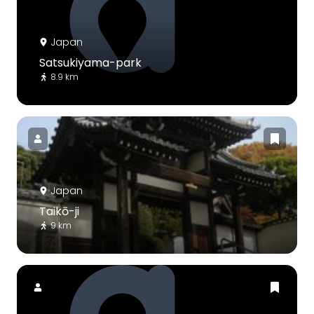
Japan
Satsukiyama-park
8.9 km
Japan
Taikō-ji
9 km