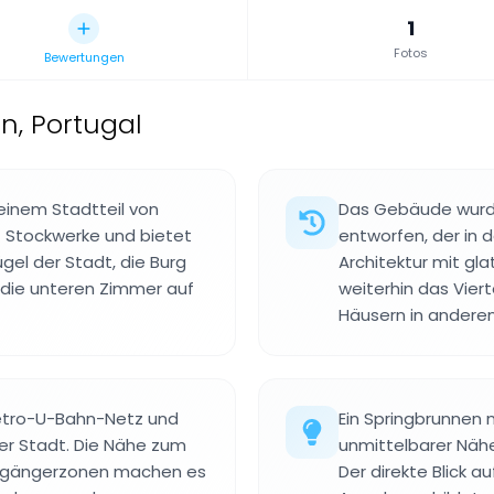
1
Fotos
Bewertungen
on, Portugal
, einem Stadtteil von
Das Gebäude wurde
f Stockwerke und bietet
entworfen, der in 
gel der Stadt, die Burg
Architektur mit gl
 die unteren Zimmer auf
weiterhin das Viert
Häusern in anderen
Metro-U-Bahn-Netz und
Ein Springbrunnen 
er Stadt. Die Nähe zum
unmittelbarer Näh
Fußgängerzonen machen es
Der direkte Blick a