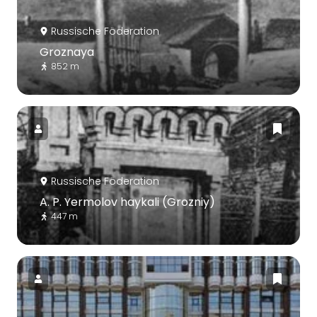
Russische Föderation
Groznaya
852 m
Russische Föderation
A. P. Yermolov haykali (Grozniy)
447 m