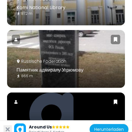
Komi National Library
872 m
Russische Föderation
Памятник адмиралу Угрюмову
866 m
Russische Föderation
Around Us
Herunterladen