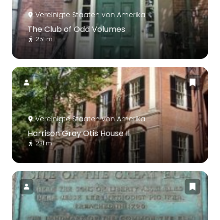
Vereinigte Staaten von Amerika
The Club of Odd Volumes
251 m
Vereinigte Staaten von Amerika
Harrison Gray Otis House II
231 m