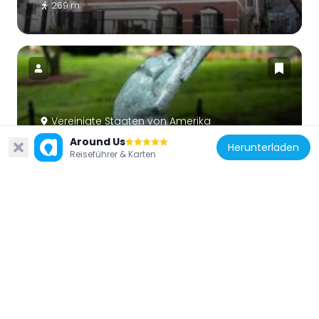
269 m
Vereinigte Staaten von Amerika
Bagheera Fountain
Around Us
Herunterladen
Reiseführer & Karten
285 m
Vereinigte Staaten von Amerika
Triton Babies Fountain
260 m