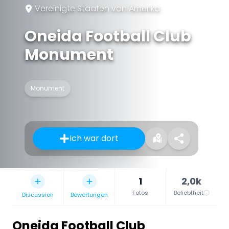
Vereinigte Staaten von Amerika
Oneida Football Club
Monument
Monument
Ich war dort
1
2,0k
Fotos
Beliebtheit
Discussion
Bewertungen
Oneida Football Club