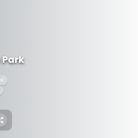
 Park
rk