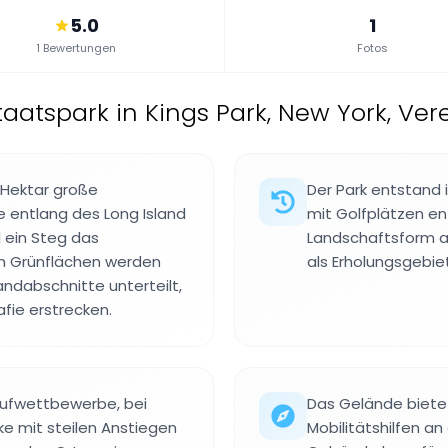
5.0
1
1 Bewertungen
Fotos
taatspark in Kings Park, New York, Ver
 Hektar große
Der Park entstand 
ie entlang des Long Island
mit Golfplätzen ent
 ein Steg das
Landschaftsform a
en Grünflächen werden
als Erholungsgebie
ndabschnitte unterteilt,
afie erstrecken.
aufwettbewerbe, bei
Das Gelände bietet
ke mit steilen Anstiegen
Mobilitätshilfen a