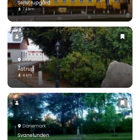
Sejlstrupgård
7.4 km
Dänemark
Åstrup
4 km
Dänemark
Svanelunden