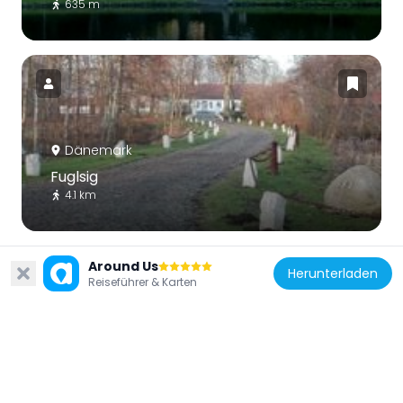
635 m
Dänemark
Fuglsig
4.1 km
Around Us
Herunterladen
Reiseführer & Karten
Dänemark
Lønstrup Mølle
11.1 km