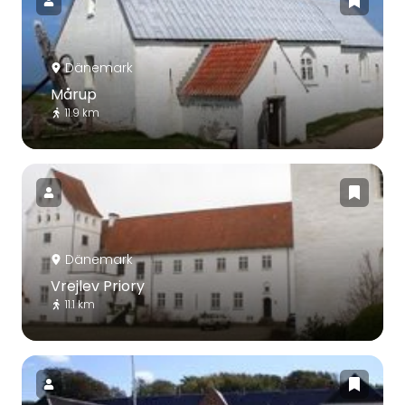
Dänemark
Mårup
11.9 km
Dänemark
Vrejlev Priory
11.1 km