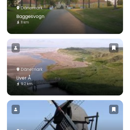
Dänemark
Baggesvogn
11 km
Dänemark
Liver Å
9.2 km