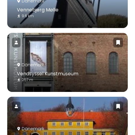
Dänemark
Vennebjerg Mølle
9.6 km
Dänemark
Vendsyssel Kunstmuseum
257 m
Dänemark