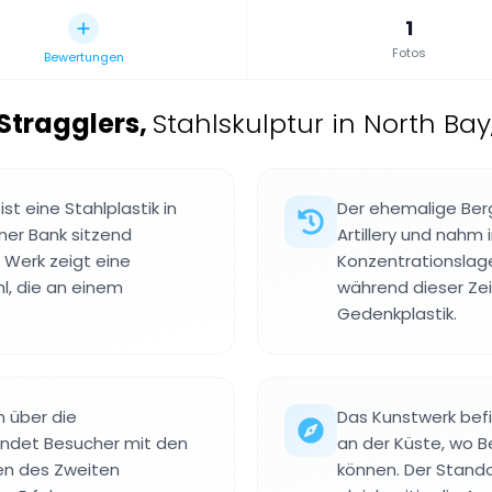
1
Fotos
Bewertungen
 Stragglers
,
Stahlskulptur in North Bay
st eine Stahlplastik in
Der ehemalige Berg
iner Bank sitzend
Artillery und nahm 
s Werk zeigt eine
Konzentrationslage
l, die an einem
während dieser Zeit
Gedenkplastik.
n über die
Das Kunstwerk befin
indet Besucher mit den
an der Küste, wo B
en des Zweiten
können. Der Stando