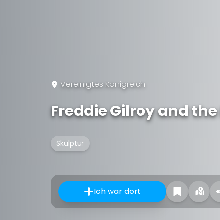
Vereinigtes Königreich
Freddie Gilroy and the
Skulptur
Ich war dort