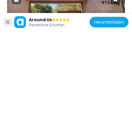
Around Us
Vereinigte Arabische Emirate
Herunterladen
Reiseführer & Karten
Heritage Village
2.3 km
Vereinigte Arabische Emirate
St. Joseph's Cathedral, Abu Dhabi
6.6 km