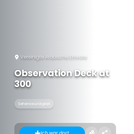
Vereinigte Arabische Emirate
Observation Deck at
300
Sehenswürdigkeit
Ich war dort