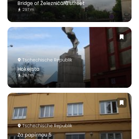
Bridge of Železničářů street
297 m
Tschechische Republik
Hokejista
387 m
Tschechische Republik
Za papírnou 5