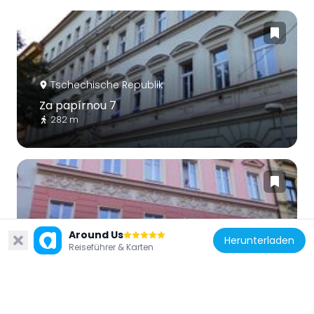
Tschechische Republik
Za papírnou 7
282 m
Tschechische Republik
Around Us
Herunterladen
Reiseführer & Karten
U papírny 7
250 m