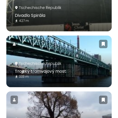
Tschechische Republik
Divadlo Spirála
427 m
Tschechische Republik
Trojský tramvajový most
333 m