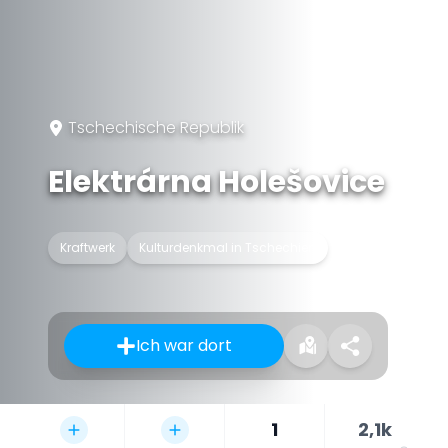
Tschechische Republik
Elektrárna Holešovice
Kraftwerk
Kulturdenkmal in Tschechien
Ich war dort
1
2,1k