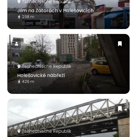
Tschechische Republik
Jilm na Zátorách v Holešovicích
298 m
Tschechische Republik
Holešovické nábřeží
426 m
Tschechische Republik