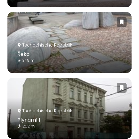
Tschechische Republik
Řeka
349 m
Tschechische Republik
Plynární 1
252 m