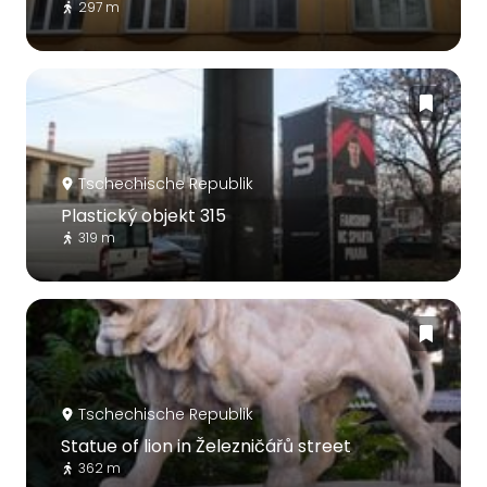
297 m
Tschechische Republik
Plastický objekt 315
319 m
Tschechische Republik
Statue of lion in Železničářů street
362 m