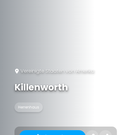
Vereinigte Staaten von Amerika
Killenworth
Herrenhaus