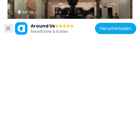
Mexiko
Casa Kimberly
Around Us
1.1 km
Herunterladen
Reiseführer & Karten
Mexiko
Rosenkranz-Basilika
49.8 km