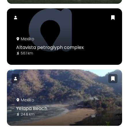
Mexiko
Altavista petroglyph complex
56.1 km
Mexiko
Yelapa Beach
24.6 km