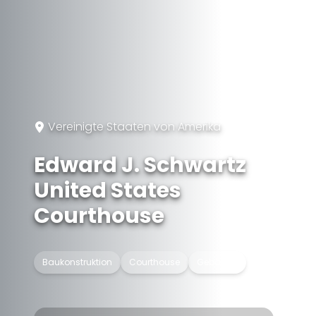
Vereinigte Staaten von Amerika
Edward J. Schwartz
United States
Courthouse
Baukonstruktion
Courthouse
Gebäude