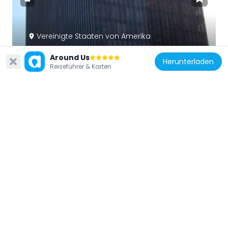
Vereinigte Staaten von Amerika
NBC Building
Around Us
Herunterladen
292 m
Reiseführer & Karten
Vereinigte Staaten von Amerika
Executive Complex
224 m