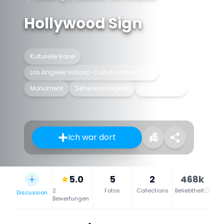
Hollywood Sign
Kulturelle Ikone
Los Angeles Historic-Cultural Monument
Monument
Sehenswürdigkeit
Wahrzeichen
Ich war dort
5.0
5
2
468k
2
Fotos
Collections
Beliebtheit
Discussion
Bewertungen