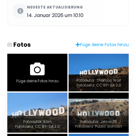
NEUESTE AKTUALISIERUNG
14. Januar 2026 um 10:10
Fotos
Füge deine Fotos hinzu
Fotoautor: Thomas Wolf
Füge deine Fotos hinzu
Fotolizenz: CC BY-SA 3.0
Fotoautor: Sörn
Fotoautor: Jelson25
Fotolizenz: CC BY-SA 2.0
Fotolizenz: Public domain