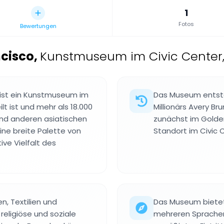
1
Fotos
Bewertungen
ncisco
,
Kunstmuseum im Civic Center, 
 ist ein Kunstmuseum im
Das Museum entst
lt ist und mehr als 18.000
Millionärs Avery B
und anderen asiatischen
zunächst im Golden
ne breite Palette von
Standort im Civic 
ive Vielfalt des
n, Textilien und
Das Museum bietet
religiöse und soziale
mehreren Sprachen