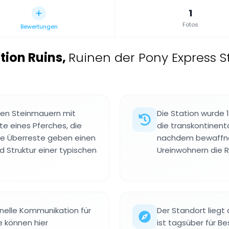
1
Fotos
Bewertungen
tion Ruins
,
Ruinen der Pony Express S
igen Steinmauern mit
Die Station wurde 
e eines Pferches, die
die transkontinent
Die Überreste geben einen
nachdem bewaffnet
 Struktur einer typischen
Ureinwohnern die 
chnelle Kommunikation für
Der Standort liegt
e können hier
ist tagsüber für Be