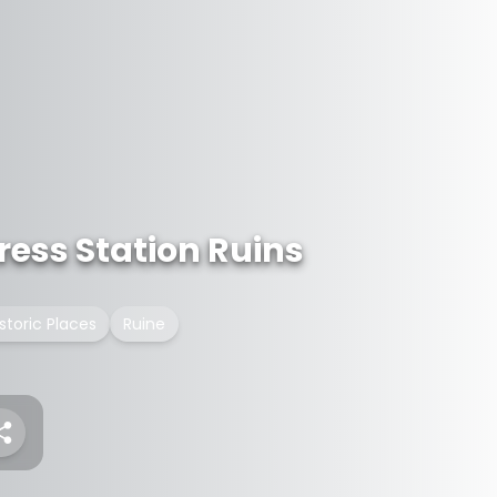
ress Station Ruins
storic Places
Ruine