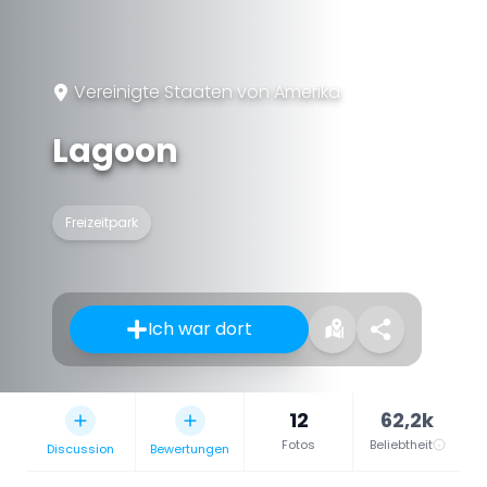
Vereinigte Staaten von Amerika
Lagoon
Freizeitpark
Ich war dort
12
62,2k
Fotos
Beliebtheit
Discussion
Bewertungen