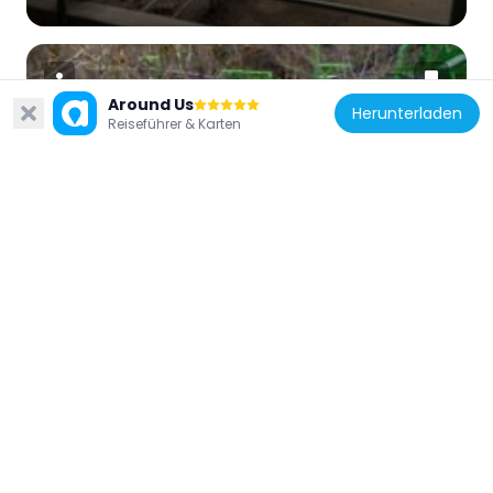
Around Us
Herunterladen
Reiseführer & Karten
Vereinigte Staaten von Amerika
Bat
161 m
Vereinigte Staaten von Amerika
Farmington Rock Chapel
658 m