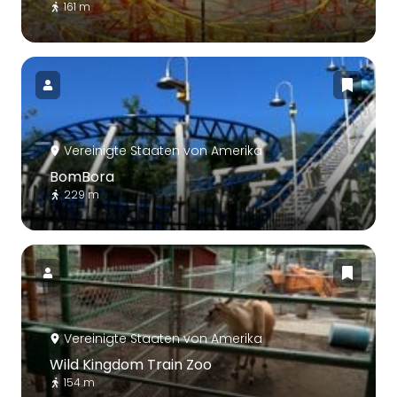
161 m
Vereinigte Staaten von Amerika
BomBora
229 m
Vereinigte Staaten von Amerika
Wild Kingdom Train Zoo
154 m