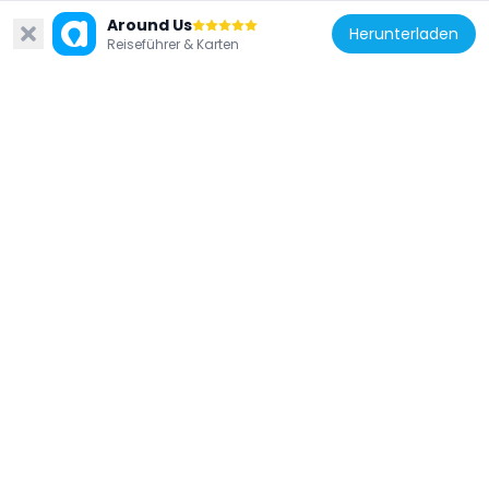
芒城遗址
Around Us
41.8 km
Herunterladen
Reiseführer & Karten
China
飞仙阁摩崖造像
41.6 km
China
龙拖湾摩崖造像