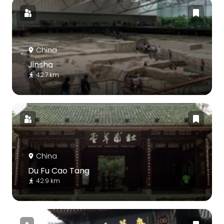
China
Jinsha
42.7 km
China
Du Fu Cao Tang
42.9 km