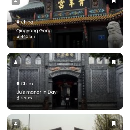
China
Qingyang Gong
44.2 km
China
Liu's manor in Dayi
970 m