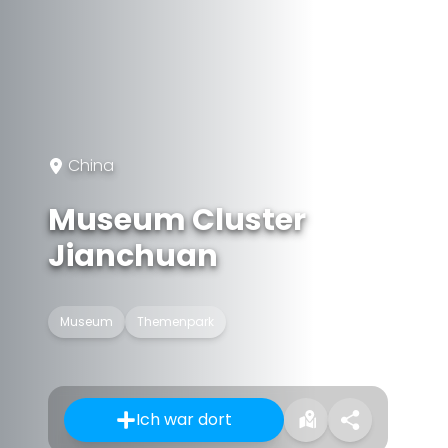
China
Museum Cluster
Jianchuan
Museum
Themenpark
Ich war dort