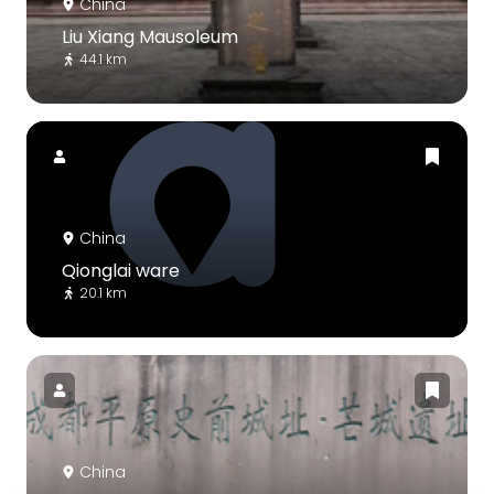
China
Liu Xiang Mausoleum
44.1 km
China
Qionglai ware
20.1 km
China