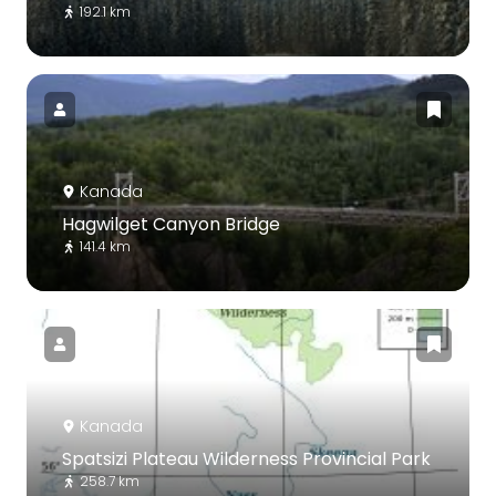
192.1 km
Kanada
Hagwilget Canyon Bridge
141.4 km
Kanada
Spatsizi Plateau Wilderness Provincial Park
258.7 km