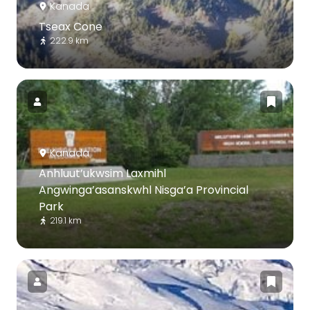
Kanada
Tseax Cone
222.9 km
Kanada
Anhluut’ukwsim Laxmihl
Angwinga’asanskwhl Nisga’a Provincial
Park
219.1 km