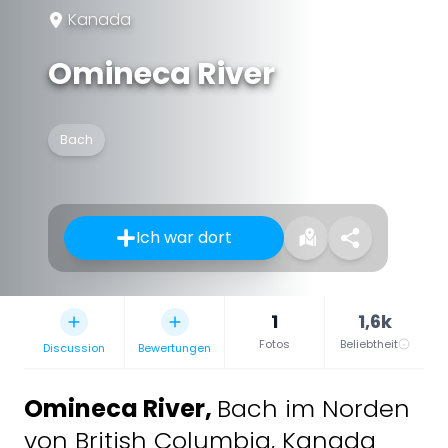
Kanada
Omineca River
Bach
Ich war dort
1
1,6k
Fotos
Beliebtheit
Discussion
Bewertungen
Omineca River
,
Bach im Norden
von British Columbia, Kanada