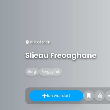
Isle of Man
Slieau Freoaghane
Berg
Berggipfel
Ich war dort